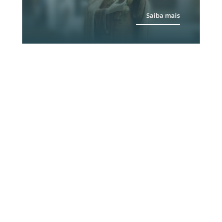
Saiba mais
Emolduramento
personalizado para Fotos,
Gravuras e Telas
Saiba mais